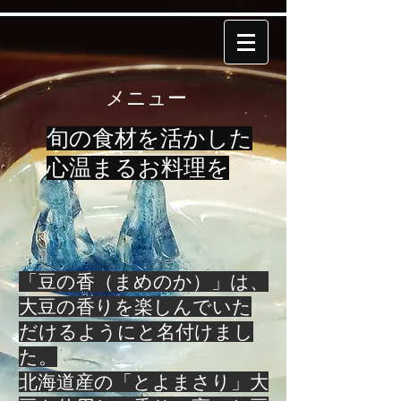
メニュー
旬の食材を活かした
心温まるお料理を
「豆の香（まめのか）」は、
大豆の香りを楽しんでいた
だけるようにと名付けまし
た。
北海道産の「とよまさり」大