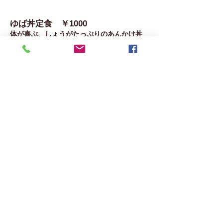
ゆば丼定食 ￥1000
​体が喜ぶ、しょうがたっぷりのあんかけ丼
です（小鉢2品付・手造りとうふ・湯葉はつ
きません）
ごまどうふ丼定食 ￥1000
ボリュームたっぷり 裏切らない味で
す。（小鉢2品付.手造りとうふ・湯葉は
つきません）
生麩田楽ランチ ￥1700
​よもぎ麩と粟麩の２種類の麩にそれぞれ
に合うお味噌を乗せています。
なまふ春巻きランチ ￥1700
​なまふの美味しさと春巻きの美味しさの
両方をお楽しみいただけます。
豆乳担々うどん ￥1000
​豆の香特製マーボーをたっぷり乗せまし
た。辛くておいしい。くせになる味。