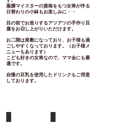
薬膳マイスターの資格をもつ女将が作る
日替わりの小鉢もお楽しみに・・
​目の前でお造りするアツアツの手作り豆
腐をお召し上がりいただけます。
お二階は座敷になっており、お子様も過
ごしやすくなっております。（お子様メ
ニューもあります）
​こども好きの女将なので、ママ会にも最
適です。
自慢の豆乳を使用したドリンクもご用意
しております。
ご
ゆ
ま
ば
豆
天
腐
ぷ